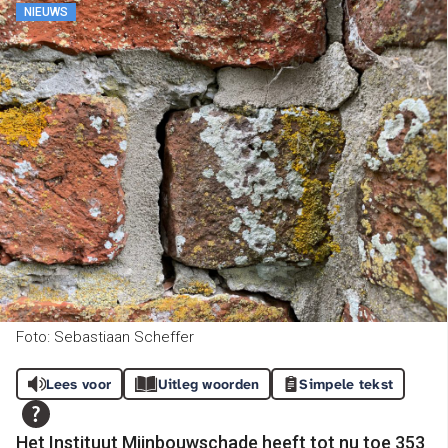
NIEUWS
Foto: Sebastiaan Scheffer
Lees voor
Uitleg woorden
Simpele tekst
Het Instituut Mijnbouwschade heeft tot nu toe 353