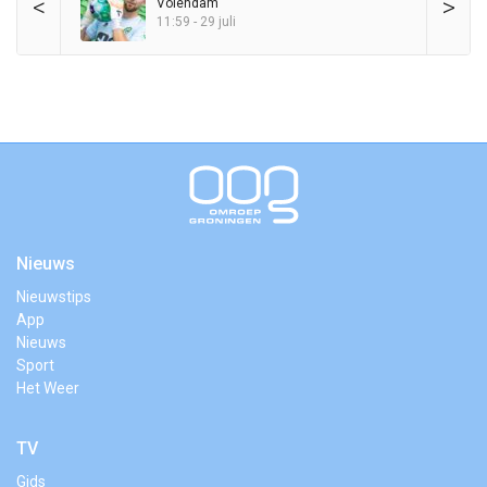
<
>
Volendam
11:59 - 29 juli
Nieuws
Nieuwstips
App
Nieuws
Sport
Het Weer
TV
Gids