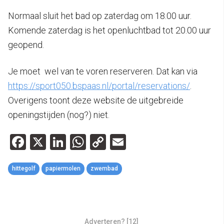
Normaal sluit het bad op zaterdag om 18.00 uur.
Komende zaterdag is het openluchtbad tot 20.00 uur
geopend.
Je moet wel van te voren reserveren. Dat kan via
https://sport050.bspaas.nl/portal/reservations/
.
Overigens toont deze website de uitgebreide
openingstijden (nog?) niet.
Facebook
X
LinkedIn
WhatsApp
Copy
Email
Link
hittegolf
papiermolen
zwembad
Adverteren? [12]