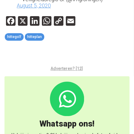
August 5, 2020
Facebook
X
LinkedIn
WhatsApp
Copy
Email
Link
hittegolf
hitteplan
Adverteren? [12]
Whatsapp ons!