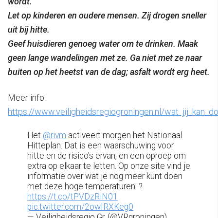
wordt.
Let op kinderen en oudere mensen. Zij drogen sneller
uit bij hitte.
Geef huisdieren genoeg water om te drinken. Maak
geen lange wandelingen met ze. Ga niet met ze naar
buiten op het heetst van de dag; asfalt wordt erg heet.
Meer info:
https://www.veiligheidsregiogroningen.nl/wat_jij_kan_d
Het
@rivm
activeert morgen het Nationaal
Hitteplan. Dat is een waarschuwing voor
hitte en de risico’s ervan, en een oproep om
extra op elkaar te letten. Op onze site vind je
informatie over wat je nog meer kunt doen
met deze hoge temperaturen. ?
https://t.co/tPVDzRiN01
pic.twitter.com/2owIRXKeg0
— Veiligheidsregio Gr. (@VRgroningen)