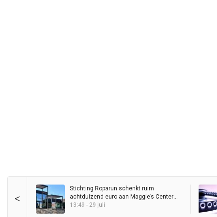
Stichting Roparun schenkt ruim
<
achtduizend euro aan Maggie’s Center
Groningen
13:49 - 29 juli