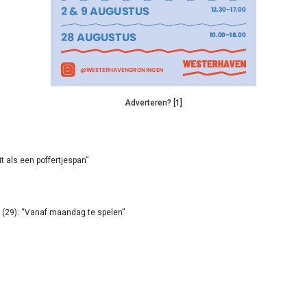
Adverteren? [1]
it als een poffertjespan”
(29): “Vanaf maandag te spelen”