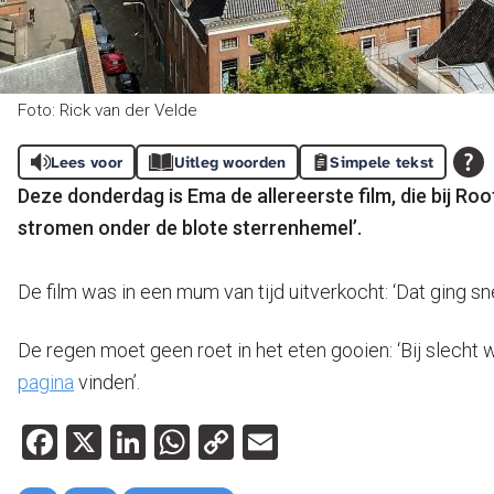
Foto: Rick van der Velde
Lees voor
Uitleg woorden
Simpele tekst
Deze donderdag is Ema de allereerste film, die bij R
stromen onder de blote sterrenhemel’.
De film was in een mum van tijd uitverkocht: ‘Dat ging 
De regen moet geen roet in het eten gooien: ‘Bij slecht 
pagina
vinden’.
Facebook
X
LinkedIn
WhatsApp
Copy
Email
Link