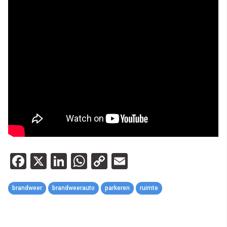
Facebook
X
LinkedIn
WhatsApp
Copy
Email
Link
brandweer
brandweerauto
parkeren
ruimte