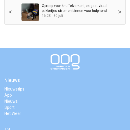
Oproep voor knuffelvarkentjes gaat viraal:
<
>
pakketjes stromen binnen voor hulphond
Entli
16:28 - 30 juli
Nieuws
Nieuwstips
App
Nieuws
Sport
Het Weer
TV