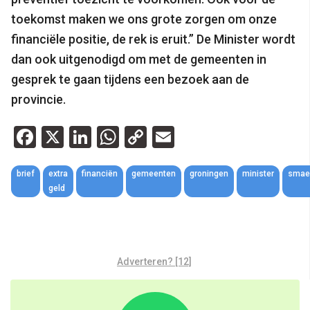
toekomst maken we ons grote zorgen om onze
financiële positie, de rek is eruit.” De Minister wordt
dan ook uitgenodigd om met de gemeenten in
gesprek te gaan tijdens een bezoek aan de
provincie.
Facebook
X
LinkedIn
WhatsApp
Copy
Email
Link
brief
extra
financiën
gemeenten
groningen
minister
smae
geld
Adverteren? [12]