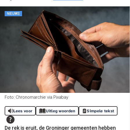
NIEUWS
Foto: Chronomarchie via Pixabay
Lees voor
Uitleg woorden
Simpele tekst
De rek is eruit, de Groninger gemeenten hebben