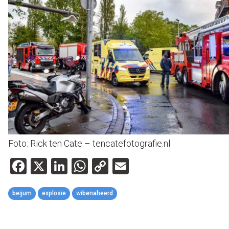
Foto: Rick ten Cate – tencatefotografie.nl
Facebook
X
LinkedIn
WhatsApp
Copy
Email
Link
beijum
explosie
wibenaheerd