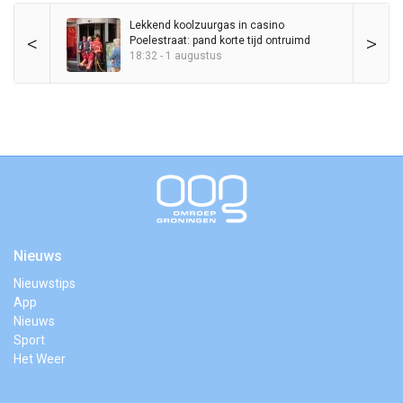
Lekkend koolzuurgas in casino
<
>
Poelestraat: pand korte tijd ontruimd
18:32 - 1 augustus
Nieuws
Nieuwstips
App
Nieuws
Sport
Het Weer