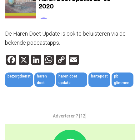
De Haren Doet Update is ook te beluisteren via de
bekende podcastapps.
Facebook
X
LinkedIn
WhatsApp
Copy
Email
Link
bezorgdienst
haren
haren doet
hartepost
pb
doet
update
glimmen
Adverteren? [12]