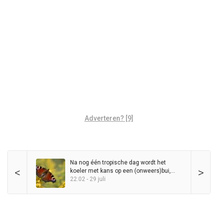
Adverteren? [9]
Na nog één tropische dag wordt het
<
>
koeler met kans op een (onweers)bui,
maar zomer blijft in het zadel
22:02 - 29 juli