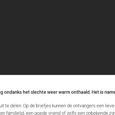
ondanks het slechte weer warm onthaald. Het is namelij
s uit te delen. Op de briefjes kunnen de ontvangers een li
 familielid, een goede vriend of zelfs een onbekende zijn