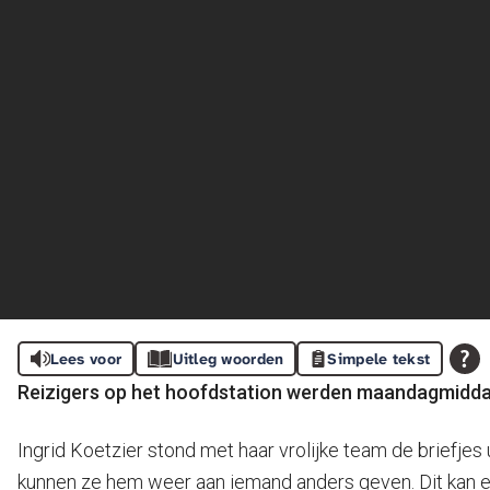
Lees voor
Uitleg woorden
Simpele tekst
Reizigers op het hoofdstation werden maandagmiddag 
Ingrid Koetzier stond met haar vrolijke team de briefje
kunnen ze hem weer aan iemand anders geven. Dit kan een