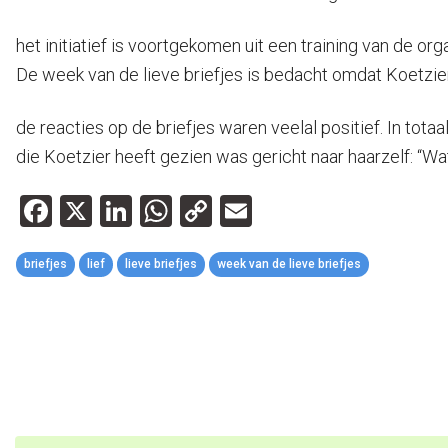
het initiatief is voortgekomen uit een training van de 
De week van de lieve briefjes is bedacht omdat Koetzie
de reacties op de briefjes waren veelal positief. In tota
die Koetzier heeft gezien was gericht naar haarzelf: “Wat
Facebook
X
LinkedIn
WhatsApp
Copy
Email
Link
briefjes
lief
lieve briefjes
week van de lieve briefjes