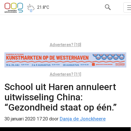
21.8°C
Adverteren? [10]
Adverteren? [11]
School uit Haren annuleert
uitwisseling China:
“Gezondheid staat op één.”
30 januari 2020 17:20
door
Danja de Jonckheere