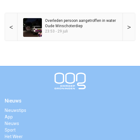
Overleden persoon aangetroffen in water
<
>
Oude Winschoterdiep
23:53 - 29 juli
Nieuws
Nieuwstips
App
Nieuws
Sport
Het Weer