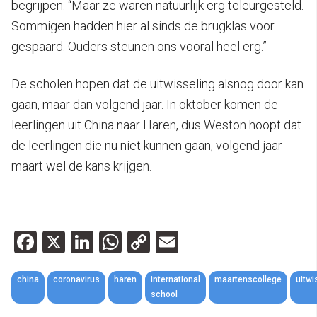
begrijpen. “Maar ze waren natuurlijk erg teleurgesteld.
Sommigen hadden hier al sinds de brugklas voor
gespaard. Ouders steunen ons vooral heel erg.”
De scholen hopen dat de uitwisseling alsnog door kan
gaan, maar dan volgend jaar. In oktober komen de
leerlingen uit China naar Haren, dus Weston hoopt dat
de leerlingen die nu niet kunnen gaan, volgend jaar
maart wel de kans krijgen.
Facebook
X
LinkedIn
WhatsApp
Copy
Email
Link
china
coronavirus
haren
international
maartenscollege
uitwi
school