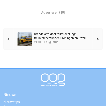
Adverteren? [9]
Brandalarm door toiletroker legt
<
>
treinverkeer tussen Groningen en Zwolle
kort stil
21:31 - 1 augustus
Nieuws
Nieuwstips