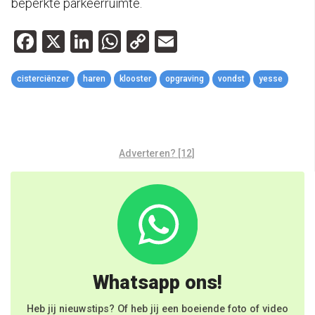
beperkte parkeerruimte.
Facebook
X
LinkedIn
WhatsApp
Copy
Email
Link
cisterciënzer
haren
klooster
opgraving
vondst
yesse
Adverteren? [12]
Whatsapp ons!
Heb jij nieuwstips? Of heb jij een boeiende foto of video