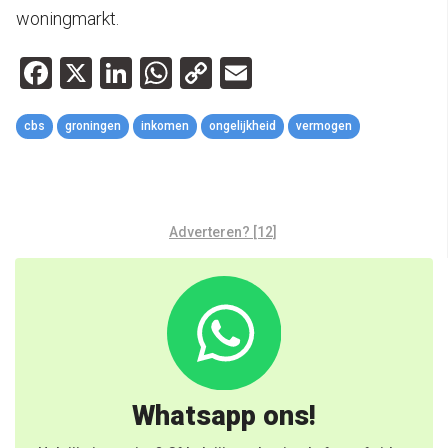
woningmarkt.
Facebook
X
LinkedIn
WhatsApp
Copy
Email
Link
cbs
groningen
inkomen
ongelijkheid
vermogen
Adverteren? [12]
Whatsapp ons!