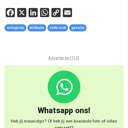
Facebook
X
LinkedIn
WhatsApp
Copy
Email
Link
actiegroep
blokkade
code rood
gasunie
Adverteren? [12]
Whatsapp ons!
Heb jij nieuwstips? Of heb jij een boeiende foto of video
gemaakt?