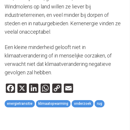
Windmolens op land willen ze liever bij
industrieterreinen, en veel minder bij dorpen of
steden en in natuurgebieden. Kernenergie vinden ze
veelal onacceptabel.
Een kleine minderheid gelooft niet in
klimaatverandering of in menselijke oorzaken, of
verwacht niet dat klimaatverandering negatieve
gevolgen zal hebben.
Facebook
X
LinkedIn
WhatsApp
Copy
Email
Link
energietransitie
klimaatopwarming
onderzoek
rug