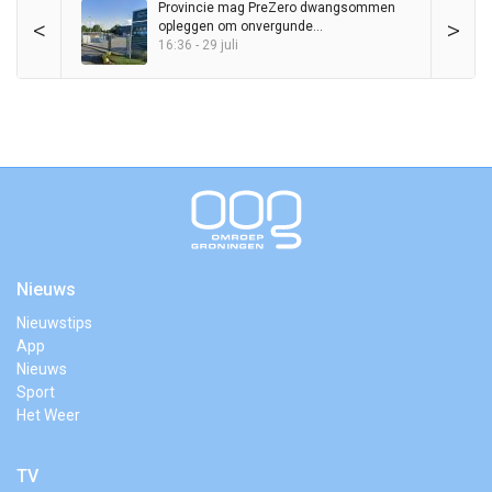
Provincie mag PreZero dwangsommen
<
>
opleggen om onvergunde
sorteerinstallatie
16:36 - 29 juli
Nieuws
Nieuwstips
App
Nieuws
Sport
Het Weer
TV