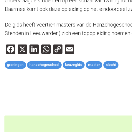
ondervraagde studenten op een schaal van twintig tot 
Daarmee komt ook deze opleiding op het eindoordeel zw
De gids heeft veertien masters van de Hanzehogeschoo
Stenden in Leeuwarden) zich een topopleiding noemen d
Facebook
X
LinkedIn
WhatsApp
Copy
Email
Link
groningen
hanzehogeschool
keuzegids
master
slecht