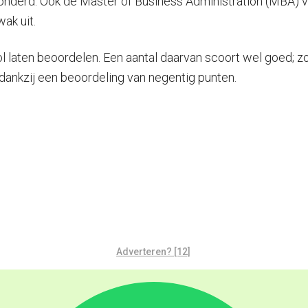
honderd. Ook de Master of Business Administration (MBA) 
ak uit.
l laten beoordelen. Een aantal daarvan scoort wel goed;
ankzij een beoordeling van negentig punten.
Adverteren? [12]