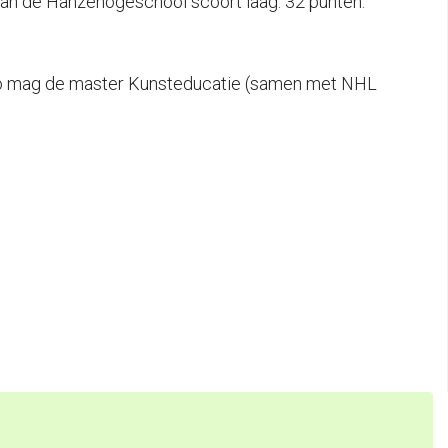
van de Hanzehogeschool scoort laag: 32 punten.
 zo mag de master Kunsteducatie (samen met NHL