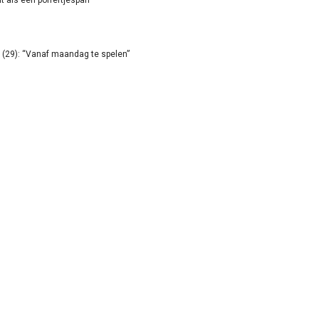
it als een poffertjespan”
(29): “Vanaf maandag te spelen”