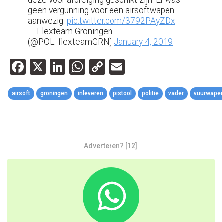
deze voor afdreiging geschikt zijn. Er was
geen vergunning voor een airsoftwapen
aanwezig.
pic.twitter.com/3792PAyZDx
— Flexteam Groningen
(@POL_flexteamGRN)
January 4, 2019
Facebook
X
LinkedIn
WhatsApp
Copy
Email
Link
airsoft
groningen
inleveren
pistool
politie
vader
vuurwape
Adverteren? [12]