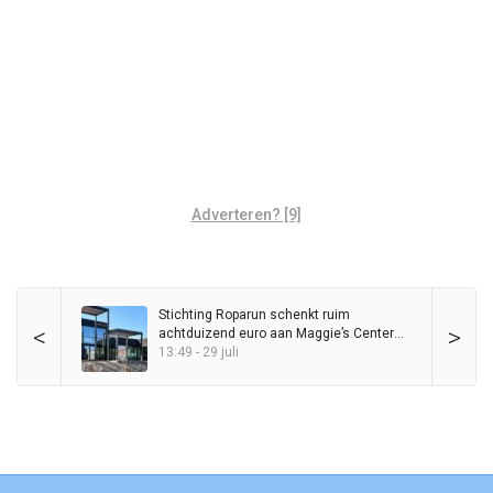
Adverteren? [9]
Stichting Roparun schenkt ruim
<
>
achtduizend euro aan Maggie’s Center
Groningen
13:49 - 29 juli