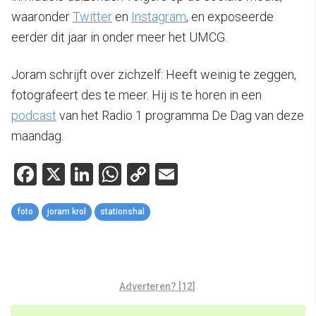
waaronder
Twitter
en
Instagram
, en exposeerde
eerder dit jaar in onder meer het UMCG.
Joram schrijft over zichzelf: Heeft weinig te zeggen,
fotografeert des te meer. Hij is te horen in een
podcast
van het Radio 1 programma De Dag van deze
maandag.
Facebook
X
LinkedIn
WhatsApp
Copy
Email
Link
foto
joram krol
stationshal
Adverteren? [12]