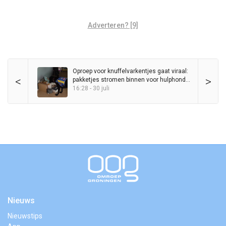
Adverteren? [9]
Oproep voor knuffelvarkentjes gaat viraal:
<
>
pakketjes stromen binnen voor hulphond
Entli
16:28 - 30 juli
Nieuws
Nieuwstips