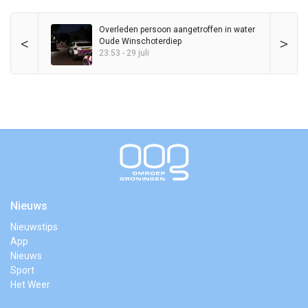
Overleden persoon aangetroffen in water
<
>
Oude Winschoterdiep
23:53 - 29 juli
Nieuws
Nieuwstips
App
Nieuws
Sport
Het Weer