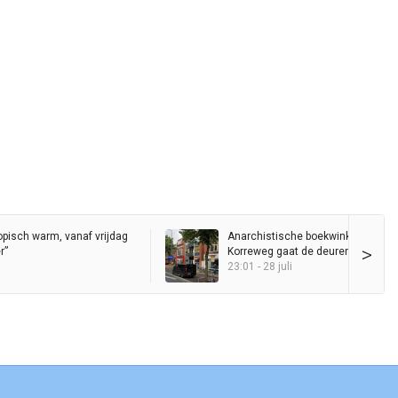
pisch warm, vanaf vrijdag
Anarchistische boekwinkel Fugitiv
>
r”
Korreweg gaat de deuren sluiten
23:01 - 28 juli