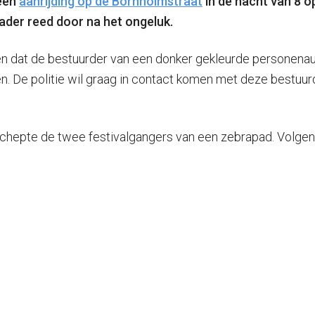
 een
aanrijding op de Bornholmstraat
in de nacht van 8 o
ader reed door na het ongeluk.
en dat de bestuurder van een donker gekleurde personenau
en. De politie wil graag in contact komen met deze bestuu
schepte de twee festivalgangers van een zebrapad. Volgens 