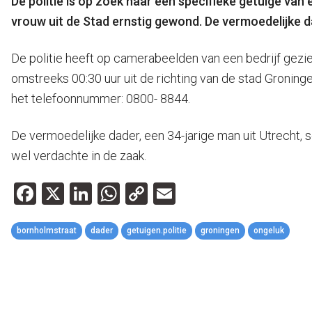
De politie is op zoek naar een specifieke getuige van
vrouw uit de Stad ernstig gewond. De vermoedelijke d
De politie heeft op camerabeelden van een bedrijf gezi
omstreeks 00:30 uur uit de richting van de stad Groning
het telefoonnummer: 0800- 8844.
De vermoedelijke dader, een 34-jarige man uit Utrecht, 
wel verdachte in de zaak.
Facebook
X
LinkedIn
WhatsApp
Copy
Email
Link
bornholmstraat
dader
getuigen.politie
groningen
ongeluk