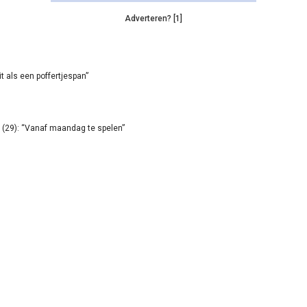
Adverteren? [1]
it als een poffertjespan”
(29): “Vanaf maandag te spelen”