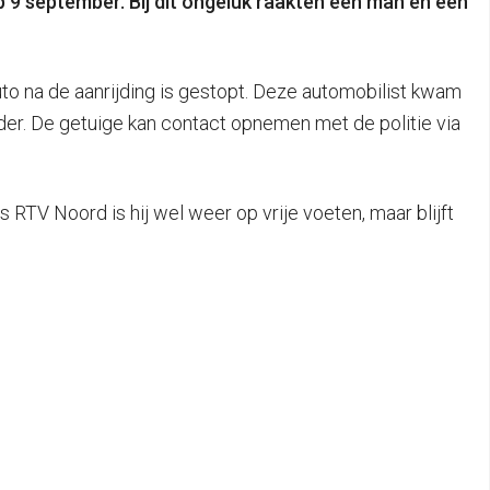
p 9 september. Bij dit ongeluk raakten een man en een
to na de aanrijding is gestopt. Deze automobilist kwam
rder. De getuige kan contact opnemen met de politie via
RTV Noord is hij wel weer op vrije voeten, maar blijft