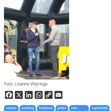
Foto: Lisanne Wieringa
Facebook
X
LinkedIn
WhatsApp
Copy
Email
Link
coureur
euroborg
foodstore
jumbo
max
supermarkt