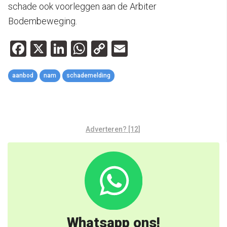
schade ook voorleggen aan de Arbiter
Bodembeweging.
Facebook
X
LinkedIn
WhatsApp
Copy
Email
Link
aanbod
nam
schademelding
Adverteren? [12]
Whatsapp ons!