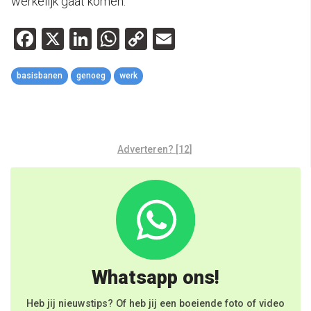
werkelijk gaat komen.’
Facebook
X
LinkedIn
WhatsApp
Copy
Email
Link
basisbanen
genoeg
werk
Adverteren? [12]
Whatsapp ons!
Heb jij nieuwstips? Of heb jij een boeiende foto of video