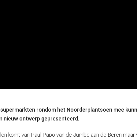
drie supermarkten rondom het Noorderplantsoen mee kun
n nieuw ontwerp gepresenteerd.
delen komt van Paul Papo van de Jumbo aan de Beren maar