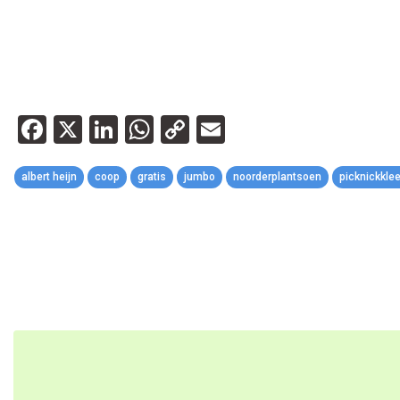
Facebook
X
LinkedIn
WhatsApp
Copy
Email
Link
albert heijn
coop
gratis
jumbo
noorderplantsoen
picknickkle