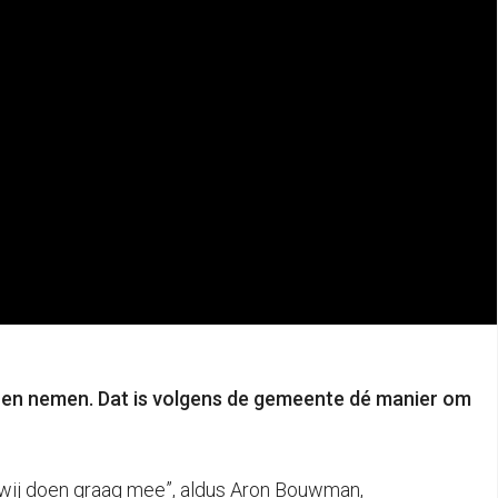
nen nemen. Dat is volgens de gemeente dé manier om
 wij doen graag mee”, aldus Aron Bouwman,