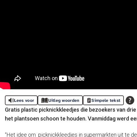
Lees voor
Uitleg woorden
Simpele tekst
Gratis plastic picknickkleedjes die bezoekers van 
het plantsoen schoon te houden. Vanmiddag werd ee
“Het idee om picknickkleedjes in supermarkten uit te 