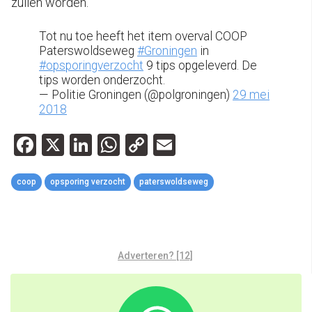
zullen worden.
Tot nu toe heeft het item overval COOP
Paterswoldseweg
#Groningen
in
#opsporingverzocht
9 tips opgeleverd. De
tips worden onderzocht.
— Politie Groningen (@polgroningen)
29 mei
2018
Facebook
X
LinkedIn
WhatsApp
Copy
Email
Link
coop
opsporing verzocht
paterswoldseweg
Adverteren? [12]