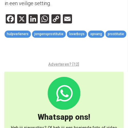
in een veilige setting.
Facebook
X
LinkedIn
WhatsApp
Copy
Email
Link
hulpverleners
jongensprostitutie
loverboys
opvang
prostitutie
Adverteren? [12]
Whatsapp ons!
Heb jij nieuwstips? Of heb jij een boeiende foto of video