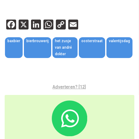
Facebook
X
LinkedIn
WhatsApp
Copy
Email
Link
baxbier
bierbrouwerij
het zusje
oosterstraat
valentijsdag
van andré
dokter
Adverteren? [12]