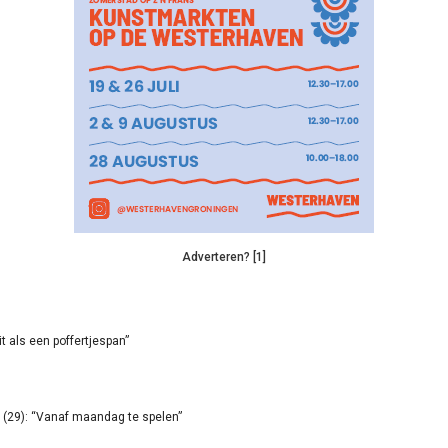
Adverteren? [1]
it als een poffertjespan”
(29): “Vanaf maandag te spelen”