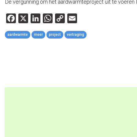
De vergunning om het aardwarmteproject uit te voeren l
Facebook
X
LinkedIn
WhatsApp
Copy
Email
Link
aardwarmte
meer
project
vertraging