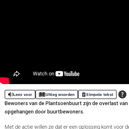
Lees voor
Uitleg woorden
Simpele tekst
Bewoners van de Plantsoenbuurt zijn de overlast van
opgehangen door buurtbewoners.
Met de actie willen ze dat er een oplossing komt voor d