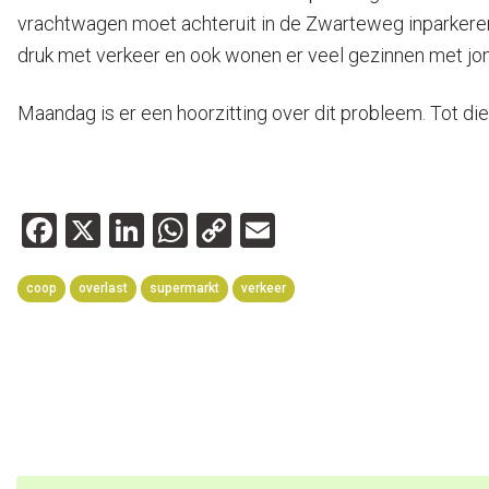
vrachtwagen moet achteruit in de Zwarteweg inparkeren,
druk met verkeer en ook wonen er veel gezinnen met jon
Maandag is er een hoorzitting over dit probleem. Tot die
Facebook
X
LinkedIn
WhatsApp
Copy
Email
Link
coop
overlast
supermarkt
verkeer