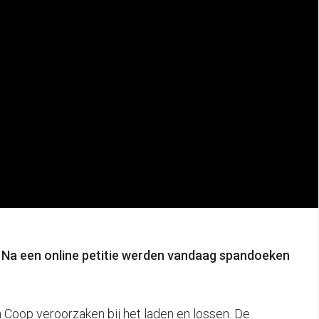
. Na een online petitie werden vandaag spandoeken
n Coop veroorzaken bij het laden en lossen. De