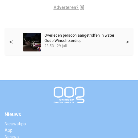
Adverteren? [9]
Overleden persoon aangetroffen in water
<
>
Oude Winschoterdiep
23:53 - 29 juli
Nieuws
Nieuwstips
App
Nieuws