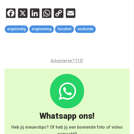
Facebook
X
LinkedIn
WhatsApp
Copy
Email
Link
engelstalig
engineering
faculteit
wiskunde
Adverteren? [12]
Whatsapp ons!
Heb jij nieuwstips? Of heb jij een boeiende foto of video