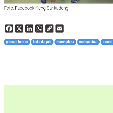
Foto: Facebook Keng Sarikadong
Facebook
X
LinkedIn
WhatsApp
Copy
Email
Link
glorious heroes
kickboksgala
martiniplaza
michael duut
pascal 