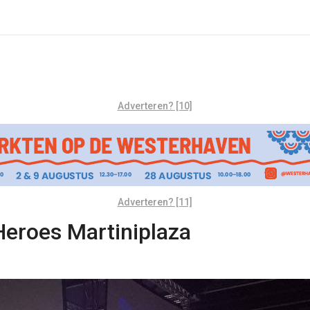
Adverteren? [10]
Adverteren? [11]
Heroes Martiniplaza