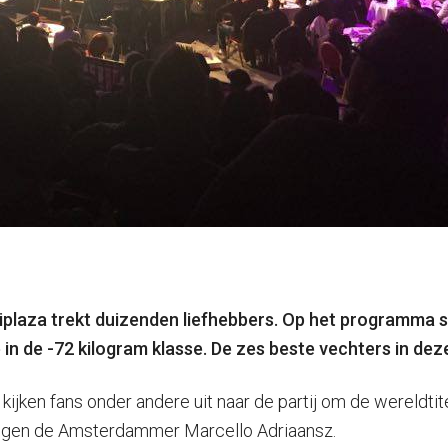
plaza trekt duizenden liefhebbers. Op het programma st
in de -72 kilogram klasse. De zes beste vechters in dez
kijken fans onder andere uit naar de partij om de wereldti
 tegen de Amsterdammer Marcello Adriaansz.