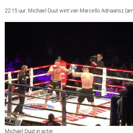
22.15 uur: Michael Duut wint van Marcello Adriaansz (ar
Michael Duut in actie