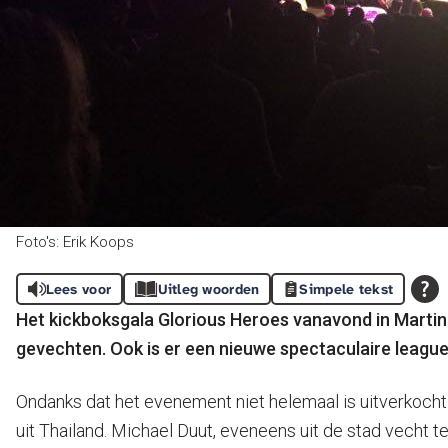
Foto's: Erik Koops
Lees voor
Uitleg woorden
Simpele tekst
Het kickboksgala Glorious Heroes vanavond in Martini
gevechten. Ook is er een nieuwe spectaculaire league 
Ondanks dat het evenement niet helemaal is uitverkocht 
uit Thailand. Michael Duut, eveneens uit de stad vecht