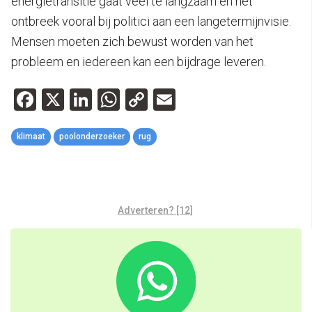
energietransitie gaat veel te langzaam en het
ontbreek vooral bij politici aan een langetermijnvisie.
Mensen moeten zich bewust worden van het
probleem en iedereen kan een bijdrage leveren.
Facebook
X
LinkedIn
WhatsApp
Copy
Email
Link
klimaat
poolonderzoeker
rug
Adverteren? [12]