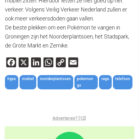
mobiel zitten. Hierdoor letten ze niet goed op het
verkeer. Volgens Veilig Verkeer Nederland zullen er
ook meer verkeersdoden gaan vallen.
De beste plekken om een Pokémon te vangen in
Groningen zijn het Noorderplantsoen, het Stadspark,
de Grote Markt en Zernike.
Facebook
X
LinkedIn
WhatsApp
Copy
Email
Link
hype
mobiel
noorderplantsoen
pokemon
rage
telefoon
go
Adverteren? [12]