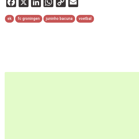
Facebook
X
LinkedIn
WhatsApp
Copy
Email
Link
ek
fc groningen
juninho bacuna
voetbal