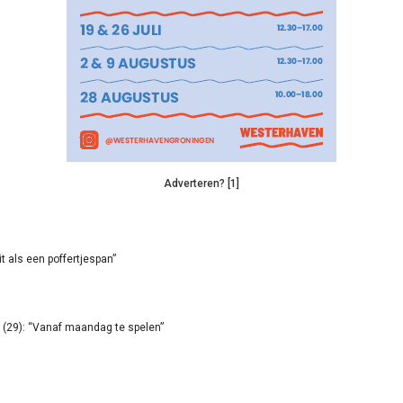
Adverteren? [1]
it als een poffertjespan”
(29): “Vanaf maandag te spelen”