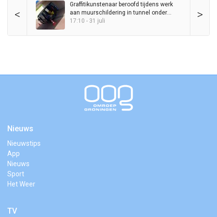
Graffitikunstenaar beroofd tijdens werk
<
>
aan muurschildering in tunnel onder
Station Haren
17:10 - 31 juli
Nieuws
Nieuwstips
App
Nieuws
Sport
Het Weer
TV