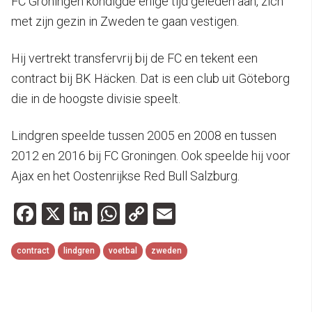
FC Groningen kondigde enige tijd geleden aan, zich
met zijn gezin in Zweden te gaan vestigen.
Hij vertrekt transfervrij bij de FC en tekent een
contract bij BK Häcken. Dat is een club uit Göteborg
die in de hoogste divisie speelt.
Lindgren speelde tussen 2005 en 2008 en tussen
2012 en 2016 bij FC Groningen. Ook speelde hij voor
Ajax en het Oostenrijkse Red Bull Salzburg.
Facebook
X
LinkedIn
WhatsApp
Copy
Email
Link
contract
lindgren
voetbal
zweden