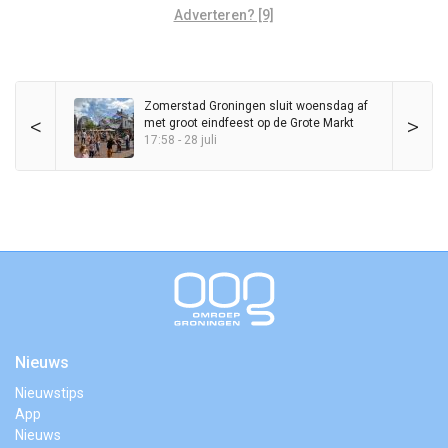
Adverteren? [9]
Zomerstad Groningen sluit woensdag af
<
>
met groot eindfeest op de Grote Markt
17:58 - 28 juli
Nieuws
Nieuwstips
App
Nieuws