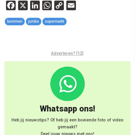
Facebook
X
LinkedIn
WhatsApp
Copy
Email
Link
bommen
jumbo
supermarkt
Adverteren? [12]
Whatsapp ons!
Heb jij nieuwstips? Of heb jij een boeiende foto of video
gemaakt?
Deel jouw nieuws met ons!