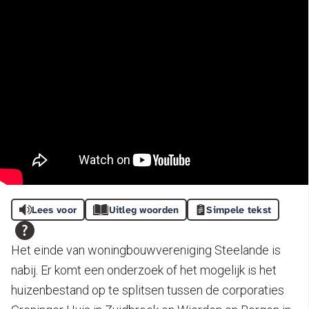
Lees voor
Uitleg woorden
Simpele tekst
Het einde van woningbouwvereniging Steelande is
nabij. Er komt een onderzoek of het mogelijk is het
huizenbestand op te splitsen tussen de corporaties