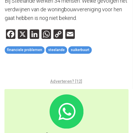
Bij Steelande werken 34 mensen. Welke gevolgen het
verdwijnen van de woningbouwvereniging voor hen
gaat hebben is nog niet bekend.
Facebook
X
LinkedIn
WhatsApp
Copy
Email
Link
financiele problemen
steelande
suikerbuurt
Adverteren? [12]