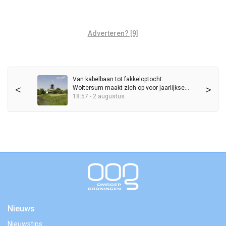
Adverteren? [9]
Van kabelbaan tot fakkeloptocht:
<
>
Woltersum maakt zich op voor jaarlijkse
Zomerdagen
18:57 - 2 augustus
Nieuws
Nieuwstips