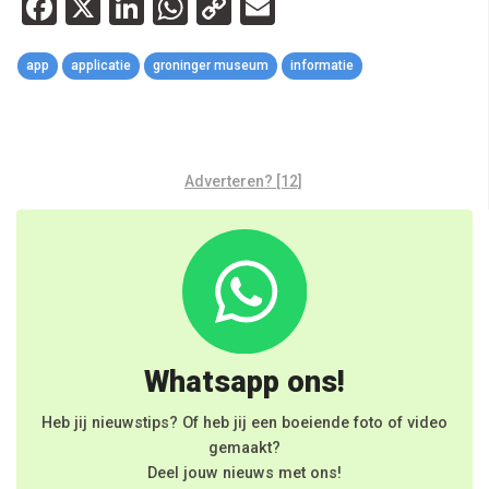
Facebook
X
LinkedIn
WhatsApp
Copy
Email
Link
app
applicatie
groninger museum
informatie
Adverteren? [12]
Whatsapp ons!
Heb jij nieuwstips? Of heb jij een boeiende foto of video
gemaakt?
Deel jouw nieuws met ons!