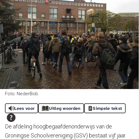
Foto: NederBob
Lees voor
Uitleg woorden
Simpele tekst
De afdeling hoogbegaafdenonderwijs van de
Groningse Schoolvereniging (GSV) bestaat vijf jaar.