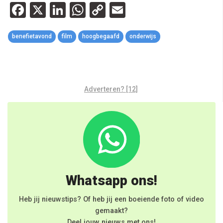
Facebook
X
LinkedIn
WhatsApp
Copy
Email
Link
benefietavond
film
hoogbegaafd
onderwijs
Adverteren? [12]
Whatsapp ons!
Heb jij nieuwstips? Of heb jij een boeiende foto of video
gemaakt?
Deel jouw nieuws met ons!