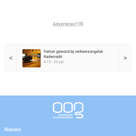
Adverteren? [9]
Fietser gewond bij verkeersongeluk
<
>
Rademarkt
6:15 - 30 juli
Nieuws