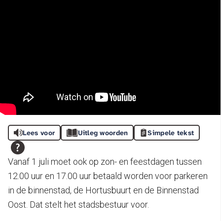
Lees voor
Uitleg woorden
Simpele tekst
Vanaf 1 juli moet ook op zon- en feestdagen tussen
12.00 uur en 17.00 uur betaald worden voor parkeren
in de binnenstad, de Hortusbuurt en de Binnenstad
Oost. Dat stelt het stadsbestuur voor.