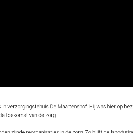
k in verzorgingstehuis De Maartenshof. Hij was hier op 
de toekomst van de zorg.
en zijnde reorganisaties in de zorg. Zo blijft de langduri