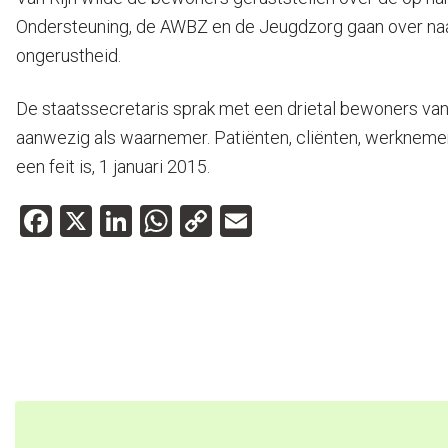
Ondersteuning, de AWBZ en de Jeugdzorg gaan over naa
ongerustheid.
De staatssecretaris sprak met een drietal bewoners va
aanwezig als waarnemer. Patiënten, cliënten, werknemer
een feit is, 1 januari 2015.
Facebook
X
LinkedIn
WhatsApp
Copy
Email
Link