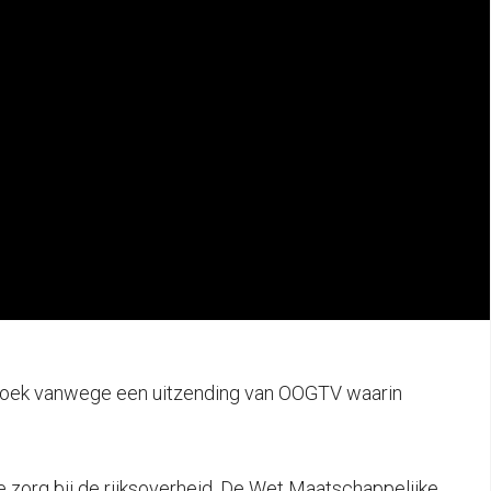
bezoek vanwege een uitzending van OOGTV waarin
ge zorg bij de rijksoverheid. De Wet Maatschappelijke