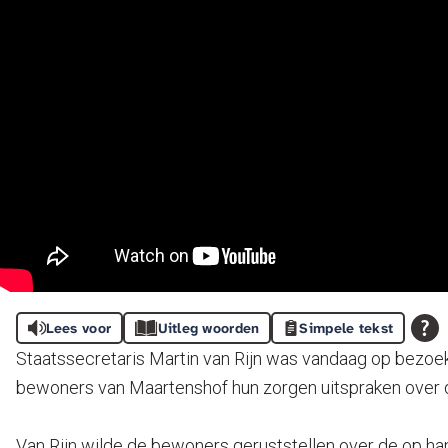
Lees voor
Uitleg woorden
Simpele tekst
Staatssecretaris Martin van Rijn was vandaag op bezoe
bewoners van Maartenshof hun zorgen uitspraken over 
Van Rijn wilde de bewoners geruststellen over de op hand