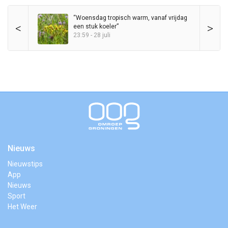
“Woensdag tropisch warm, vanaf vrijdag
<
>
een stuk koeler”
23:59 - 28 juli
Nieuws
Nieuwstips
App
Nieuws
Sport
Het Weer