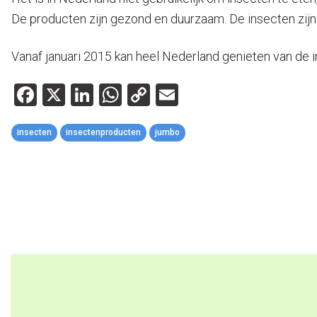
De producten zijn gezond en duurzaam. De insecten zijn
Vanaf januari 2015 kan heel Nederland genieten van de i
Facebook
X
LinkedIn
WhatsApp
Copy
Email
Link
insecten
insectenproducten
jumbo