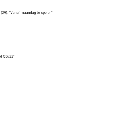
(29): “Vanaf maandag te spelen”
id Qbuzz”