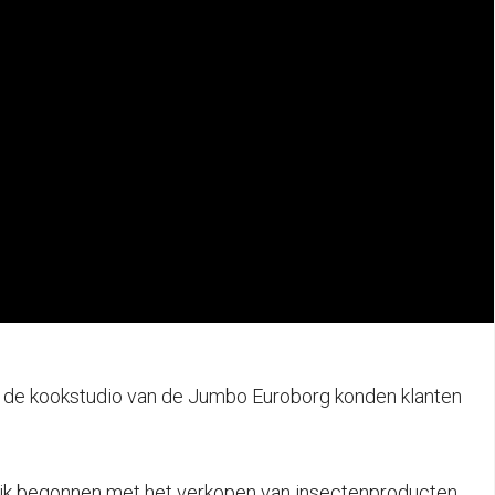
n de kookstudio van de Jumbo Euroborg konden klanten
melijk begonnen met het verkopen van insectenproducten.