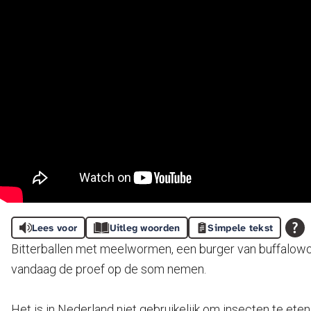
Lees voor
Uitleg woorden
Simpele tekst
Bitterballen met meelwormen, een burger van buffalow
vandaag de proef op de som nemen.
Het is in Nederland niet gebruikelijk om insecten te et