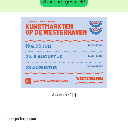
Start het gesprek!
Adverteren? [1]
it als een poffertjespan”