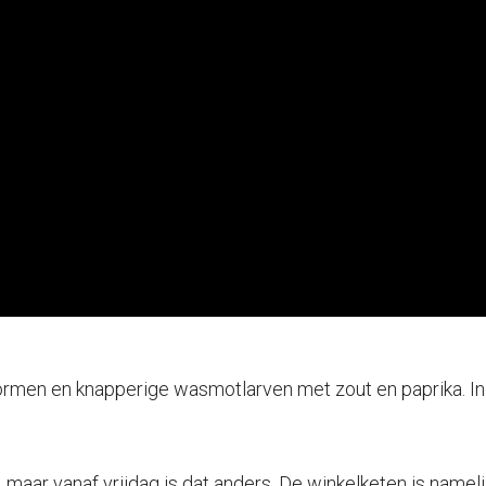
ormen en knapperige wasmotlarven met zout en paprika. I
en, maar vanaf vrijdag is dat anders. De winkelketen is na