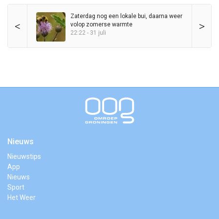
Zaterdag nog een lokale bui, daarna weer
<
>
volop zomerse warmte
22:22 - 31 juli
Nieuws
Nieuwstips
App
Nieuws
Sport
Het Weer