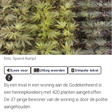
foto: Sjoerd Rumpt
Lees voor
Uitleg woorden
Simpele tekst
Bij een inval in een woning aan de Godekenheerd is
een hennepkwekerij met 420 planten aangetroffen.
De 37-jarige bewoner van de woning is door de politie
aangehouden.