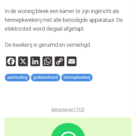
In de woning bleek een kamer te zijn ingericht als
hennepkwekerij met alle benodigde apparatuur. De
elektriciteit werd illegaal afgetapt.
De kwekerij is geruimd en vernietigd.
Facebook
X
LinkedIn
WhatsApp
Copy
Email
Link
aanhouding
godekenheerd
hennepkwekerij
Adverteren? [12]