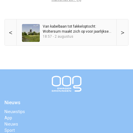
Van kabelbaan tot fakkeloptocht:
<
>
Woltersum maakt zich op voor jaarlijkse
Zomerdagen
18:57 - 2 augustus
Nieuws
Nieuwstips
App
Nieuws
Sport